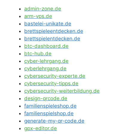
admin-zone.de
arm-vps.de
bastelei-unikate.de
brettspieleentdecken.de
brettspielentdecken.de
btc-dashboard.de
btc-hub.de
cyber-lehrgang.de
cyberlehrgang.de
cybersecurity-experte.de
cybersecurity-tipps.de
cybersecurity-weiterbildung.de
design-qrcode.de
familienspieleshop.de
familienspielshop.de
generate-my-qr-code.de
gpx-editor.de