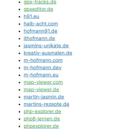
gpx-tracks.de
gpxeditor.de
h91.eu
halb-acht.com
hofmann91.de
ithofmann.de
jasmins-unikate.de
kreativ-ausmalen.de
m-hofmann.com
m-hofmann.dev
m-hofmann.eu
map-viewer.com
map-viewer.de
martin-jasmin.de
martins-rezepte.de
php-explorer.de
php8-lernen.de
phpexplorer.de