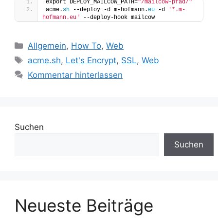
export DEPLOY_MAILCOW_PATH=
"/mailcow-pfad/"
acme.
sh
 --deploy -d m-hofmann.
eu
 -d 
'*.m-
hofmann.eu'
 --deploy-hook mailcow
Kategorien
Allgemein
,
How To
,
Web
Schlagwörter
acme.sh
,
Let's Encrypt
,
SSL
,
Web
Kommentar hinterlassen
Suchen
Suchen
Neueste Beiträge