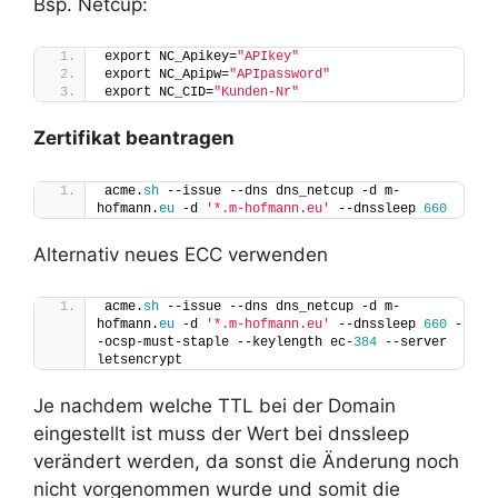
Bsp. Netcup:
export NC_Apikey=
"APIkey"
export NC_Apipw=
"APIpassword"
export NC_CID=
"Kunden-Nr"
Zertifikat beantragen
acme.
sh
 --issue --dns dns_netcup -d m-
hofmann.
eu
 -d 
'*.m-hofmann.eu'
 --dnssleep 
660
Alternativ neues ECC verwenden
acme.
sh
 --issue --dns dns_netcup -d m-
hofmann.
eu
 -d 
'*.m-hofmann.eu'
 --dnssleep 
660
 -
-ocsp-must-staple --keylength ec-
384
 --server  
letsencrypt
Je nachdem welche TTL bei der Domain
eingestellt ist muss der Wert bei dnssleep
verändert werden, da sonst die Änderung noch
nicht vorgenommen wurde und somit die