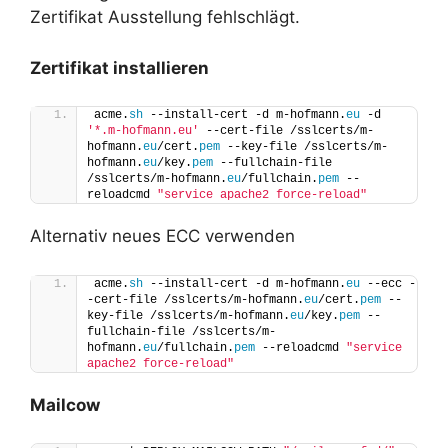
Zertifikat Ausstellung fehlschlägt.
Zertifikat installieren
acme.
sh
 --install-cert -d m-hofmann.
eu
 -d 
'*.m-hofmann.eu'
 --cert-file /sslcerts/m-
hofmann.
eu
/cert.
pem
 --key-file /sslcerts/m-
hofmann.
eu
/key.
pem
 --fullchain-file 
/sslcerts/m-hofmann.
eu
/fullchain.
pem
 --
reloadcmd 
"service apache2 force-reload"
Alternativ neues ECC verwenden
acme.
sh
 --install-cert -d m-hofmann.
eu
 --ecc -
-cert-file /sslcerts/m-hofmann.
eu
/cert.
pem
 --
key-file /sslcerts/m-hofmann.
eu
/key.
pem
 --
fullchain-file /sslcerts/m-
hofmann.
eu
/fullchain.
pem
 --reloadcmd 
"service 
apache2 force-reload"
Mailcow