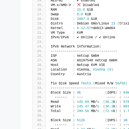
AES-NI     
:
 ✔ Enabled
VM-x/AMD-V 
:
 Disabled
RAM        
:
15.6
 GiB
Swap       
:
0
.
0
 KiB
Disk       
:
1007.9
 GiB
Distro     
:
 Debian GNU/Linux 
13
(
trix
Kernel     
:
6.12
.
57
+deb13-amd64
VM Type    
:
 KVM
IPv4/IPv6  
:
 ✔ Online / ✔ Online
IPv6 Network Information:
---------------------------------
ISP        
:
 netcup GmbH
ASN        
:
 AS197540 netcup GmbH
Host       
:
 Netcup KVM VIE
Location   
:
 Vienna, 
Vienna
(
9
)
Country    
:
 Austria
fio Disk Speed 
Tests
(
Mixed R/W 
50
/
50
)
---------------------------------
Block Size 
|
4k
(
IOPS
)
|
64
  ------   
|
 ---            ----  
|
 --
Read       
|
145.09
 MB/
s
(
36.2
k
)
|
87
Write      
|
145.47
 MB/
s
(
36.3
k
)
|
88
Total      
|
290.56
 MB/
s
(
72.6
k
)
|
1.
|
|
Block Size 
|
512k
(
IOPS
)
|
1m
  ------   
|
 ---            ----  
|
 --