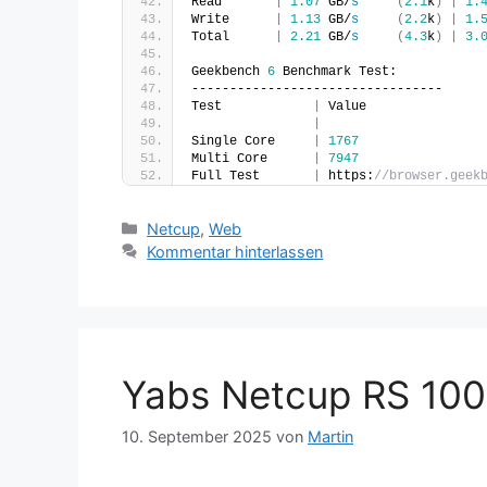
Read       
|
1.07
 GB/
s
(
2.1
k
)
|
1.
Write      
|
1.13
 GB/
s
(
2.2
k
)
|
1.
Total      
|
2.21
 GB/
s
(
4.3
k
)
|
3.
Geekbench 
6
 Benchmark Test:
---------------------------------
Test            
|
 Value               
|
Single Core     
|
1767
Multi Core      
|
7947
Full Test       
|
 https:
//browser.geek
Kategorien
Netcup
,
Web
Kommentar hinterlassen
Yabs Netcup RS 10
10. September 2025
von
Martin