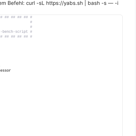
 Befehl: curl -sL https://yabs.sh | bash -s — -i
## ## ## ## ## #
t              #
               #
r-bench-script #
## ## ## ## ## #
s
cessor