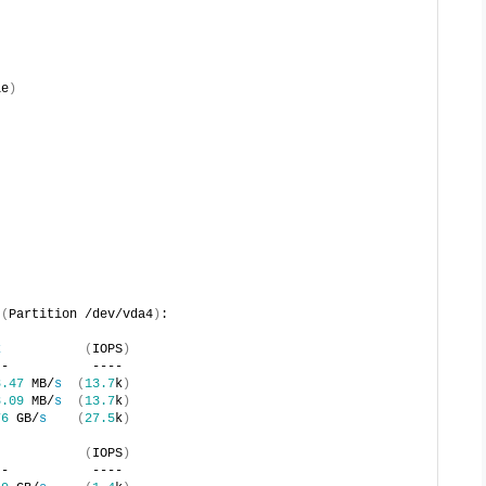
ie
)
(
Partition /dev/vda4
)
:
k
(
IOPS
)
--           ---- 
8.47
 MB/
s
(
13.7
k
)
3.09
 MB/
s
(
13.7
k
)
76
 GB/
s
(
27.5
k
)
(
IOPS
)
--           ---- 