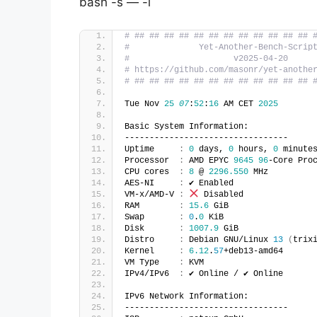
bash -s — -i
# ## ## ## ## ## ## ## ## ## ## ## ## 
#              Yet-Another-Bench-Scrip
#                     v2025-04-20     
# https://github.com/masonr/yet-anothe
# ## ## ## ## ## ## ## ## ## ## ## ## 
Tue Nov 
25
07
:
52
:
16
 AM CET 
2025
Basic System Information:
---------------------------------
Uptime     
:
0
 days, 
0
 hours, 
0
 minute
Processor  
:
 AMD EPYC 
9645
96
-Core Pro
CPU cores  
:
8
 @ 
2296.550
 MHz
AES-NI     
:
 ✔ Enabled
VM-x/AMD-V 
:
 Disabled
RAM        
:
15.6
 GiB
Swap       
:
0
.
0
 KiB
Disk       
:
1007.9
 GiB
Distro     
:
 Debian GNU/Linux 
13
(
trix
Kernel     
:
6.12
.
57
+deb13-amd64
VM Type    
:
 KVM
IPv4/IPv6  
:
 ✔ Online / ✔ Online
IPv6 Network Information:
---------------------------------