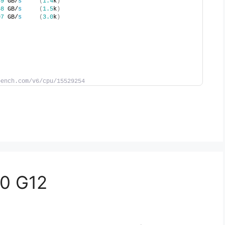
49
 GB/
s
(
1.4
k
)
58
 GB/
s
(
1.5
k
)
07
 GB/
s
(
3.0
k
)
          
bench.com/v6/cpu/15529254
00 G12