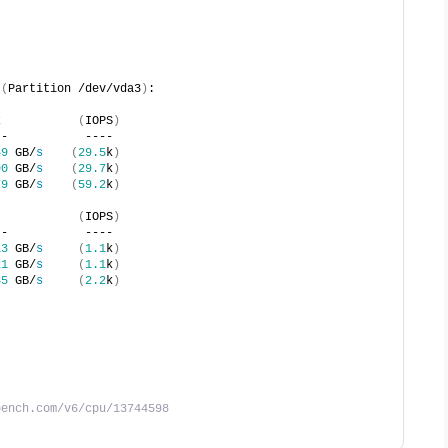
(
Partition /dev/vda3
)
:
k
(
IOPS
)
--           ---- 
89
 GB/
s
(
29.5
k
)
90
 GB/
s
(
29.7
k
)
79
 GB/
s
(
59.2
k
)
(
IOPS
)
--           ---- 
13
 GB/
s
(
1.1
k
)
21
 GB/
s
(
1.1
k
)
35
 GB/
s
(
2.2
k
)
          
bench.com/v6/cpu/13744598