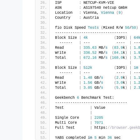
ISP        
:
 NETCUP-KVM-VIE
ASN        
:
 AS197540 netcup GmbH
Location   
:
 Vienna, 
Vienna
(
9
)
Country    
:
 Austria
fio Disk Speed 
Tests
(
Mixed R/W 
50
/
50
)
---------------------------------
Block Size 
|
4k
(
IOPS
)
|
64
  ------   
|
 ---            ----  
|
 --
Read       
|
335.63
 MB/
s
(
83.9
k
)
|
1.
Write      
|
336.52
 MB/
s
(
84.1
k
)
|
1.
Total      
|
672.16
 MB/
s
(
168.0
k
)
|
3.
|
|
Block Size 
|
512k
(
IOPS
)
|
1m
  ------   
|
 ---            ----  
|
 --
Read       
|
1.48
 GB/
s
(
2.9
k
)
|
1.
Write      
|
1.56
 GB/
s
(
3.0
k
)
|
1.
Total      
|
3.05
 GB/
s
(
5.9
k
)
|
2.
Geekbench 
6
 Benchmark Test:
---------------------------------
Test            
|
 Value               
|
Single Core     
|
2205
Multi Core      
|
7071
Full Test       
|
 https:
//browser.geek
YABS completed 
in
5
 min 
36
 sec