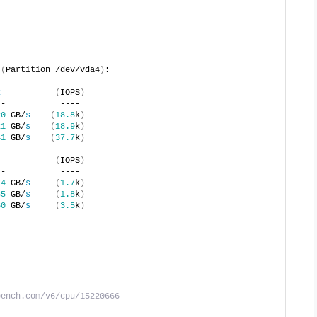
(
Partition /dev/vda4
)
:
k
(
IOPS
)
--           ---- 
20
 GB/
s
(
18.8
k
)
21
 GB/
s
(
18.9
k
)
41
 GB/
s
(
37.7
k
)
(
IOPS
)
--           ---- 
74
 GB/
s
(
1.7
k
)
85
 GB/
s
(
1.8
k
)
60
 GB/
s
(
3.5
k
)
          
bench.com/v6/cpu/15220666