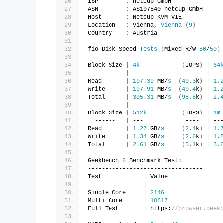
ISP        
:
 netcup GmbH
ASN        
:
 AS197540 netcup GmbH
Host       
:
 Netcup KVM VIE
Location   
:
 Vienna, 
Vienna
(
9
)
Country    
:
 Austria
fio Disk Speed 
Tests
(
Mixed R/W 
50
/
50
)
---------------------------------
Block Size 
|
4k
(
IOPS
)
|
64
  ------   
|
 ---            ----  
|
 --
Read       
|
197.39
 MB/
s
(
49.3
k
)
|
1.
Write      
|
197.91
 MB/
s
(
49.4
k
)
|
1.
Total      
|
395.31
 MB/
s
(
98.8
k
)
|
2.
|
|
Block Size 
|
512k
(
IOPS
)
|
1m
  ------   
|
 ---            ----  
|
 --
Read       
|
1.27
 GB/
s
(
2.4
k
)
|
1.
Write      
|
1.34
 GB/
s
(
2.6
k
)
|
1.
Total      
|
2.61
 GB/
s
(
5.1
k
)
|
3.
Geekbench 
6
 Benchmark Test:
---------------------------------
Test            
|
 Value               
|
Single Core     
|
2146
Multi Core      
|
10817
Full Test       
|
 https:
//browser.geek