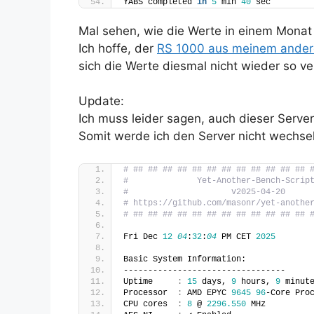
YABS completed 
in
5
 min 
40
 sec
Mal sehen, wie die Werte in einem Monat
Ich hoffe, der
RS 1000 aus meinem ander
sich die Werte diesmal nicht wieder so ve
Update:
Ich muss leider sagen, auch dieser Server 
Somit werde ich den Server nicht wechse
# ## ## ## ## ## ## ## ## ## ## ## ## 
#              Yet-Another-Bench-Scrip
#                     v2025-04-20     
# https://github.com/masonr/yet-anothe
# ## ## ## ## ## ## ## ## ## ## ## ## 
Fri Dec 
12
04
:
32
:
04
 PM CET 
2025
Basic System Information:
---------------------------------
Uptime     
:
15
 days, 
9
 hours, 
9
 minut
Processor  
:
 AMD EPYC 
9645
96
-Core Pro
CPU cores  
:
8
 @ 
2296.550
 MHz