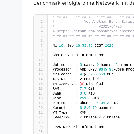
Benchmark erfolgte ohne Netzwerk mit dem
# ## ## ## ## ## ## ## ## ## ## ## ## 
#              Yet-Another-Bench-Scrip
#                     v2025-04-20     
# https://github.com/masonr/yet-anothe
# ## ## ## ## ## ## ## ## ## ## ## ## 
Mi 
10.
 Sep 
16
:
53
:
48
 CEST 
2025
Basic System Information:
---------------------------------
Uptime     
:
0
 days, 
0
 hours, 
2
 minute
Processor  
:
 AMD EPYC 
9645
96
-Core Pro
CPU cores  
:
4
 @ 
2296.550
 MHz
AES-NI     
:
 ✔ Enabled
VM-x/AMD-V 
:
 Disabled
RAM        
:
7
.
7
 GiB
Swap       
:
0
.
0
 KiB
Disk       
:
251.8
 GiB
Distro     
:
 Ubuntu 
24.04
.
3
 LTS
Kernel     
:
6.8
.
0
-
79
-generic
VM Type    
:
 KVM
IPv4/IPv6  
:
 ✔ Online / ✔ Online
IPv6 Network Information:
---------------------------------