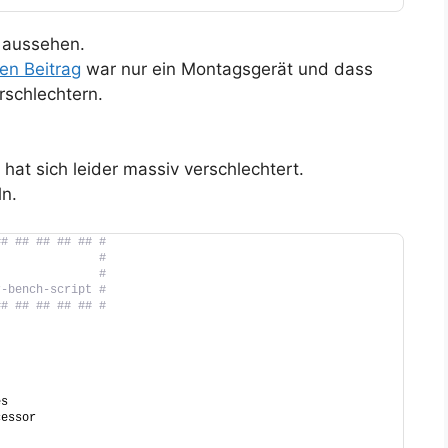
 aussehen.
en Beitrag
war nur ein Montagsgerät und dass
rschlechtern.
hat sich leider massiv verschlechtert.
ln.
## ## ## ## ## #
t              #
               #
r-bench-script #
## ## ## ## ## #
es
cessor