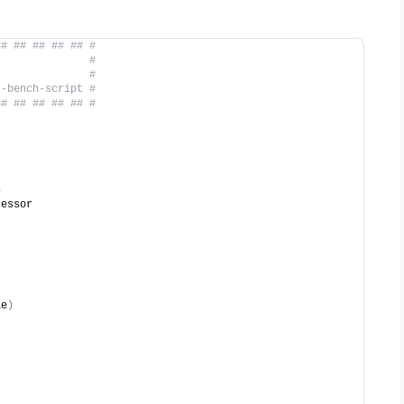
## ## ## ## ## #
t              #
               #
r-bench-script #
## ## ## ## ## #
s
cessor
ie
)