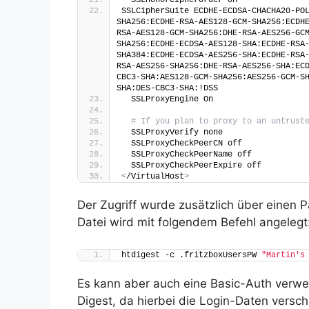
  SSLHonorCipherOrder on
SSLCipherSuite ECDHE-ECDSA-CHACHA20-PO
SHA256:ECDHE-RSA-AES128-GCM-SHA256:ECDH
RSA-AES128-GCM-SHA256:DHE-RSA-AES256-GC
SHA256:ECDHE-ECDSA-AES128-SHA:ECDHE-RSA
SHA384:ECDHE-ECDSA-AES256-SHA:ECDHE-RSA
RSA-AES256-SHA256:DHE-RSA-AES256-SHA:EC
CBC3-SHA:AES128-GCM-SHA256:AES256-GCM-S
SHA:DES-CBC3-SHA:!DSS
  SSLProxyEngine On
# If you plan to proxy to an untrust
  SSLProxyVerify none
  SSLProxyCheckPeerCN off
  SSLProxyCheckPeerName off
  SSLProxyCheckPeerExpire off
<
/VirtualHost
>
Der Zugriff wurde zusätzlich über einen
Datei wird mit folgendem Befehl angelegt
htdigest -c .fritzboxUsersPW 
"Martin's
Es kann aber auch eine Basic-Auth verwe
Digest, da hierbei die Login-Daten versc