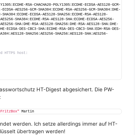
LY1305:ECDHE-RSA-CHACHA20-POLY1305:ECDHE-ECDSA-AES128-GCM-
E-ECDSA-AES256-GCM-SHA384:ECDHE-RSA-AES256-GCM-SHA384:DHE-
M-SHA384:ECDHE-ECDSA-AES128-SHA256:ECDHE-RSA-AES128-
-AES256-SHA384:ECDHE-RSA-AES128-SHA:ECDHE-ECDSA-AES256-
-AES256-SHA:DHE-RSA-AES128-SHA256:DHE-RSA-AES128-SHA:DHE-
DHE-ECDSA-DES-CBC3-SHA:ECDHE-RSA-DES-CBC3-SHA:EDH-RSA-DES-
HA384:AES128-SHA256:AES256-SHA256:AES128-SHA:AES256-
ed HTTPS host:
 Passwortschutz HT-Digest abgesichert. Die PW-
:
 FritzBox"
 Martin
ndet werden. Ich setze allerdings immer auf HT-
hlüsselt übertragen werden!