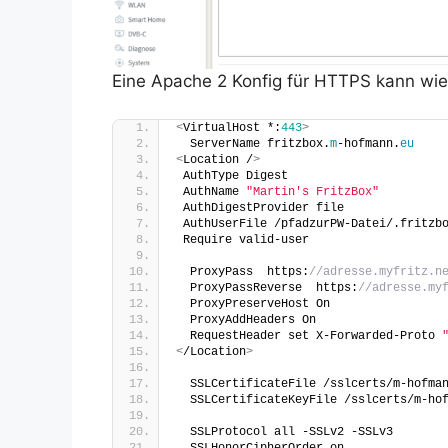
Eine Apache 2 Konfig für HTTPS kann wie
<
VirtualHost *:
443
>
  ServerName fritzbox.
m
-hofmann.
eu
<
Location /
>
 AuthType Digest
 AuthName 
"Martin's FritzBox"
 AuthDigestProvider file
 AuthUserFile /pfadzurPW-Datei/.fritzb
 Require valid-user
  ProxyPass  https:
//adresse.myfritz.n
  ProxyPassReverse  https:
//adresse.my
  ProxyPreserveHost On
  ProxyAddHeaders On
  RequestHeader set X-Forwarded-Proto 
<
/Location
>
  SSLCertificateFile /sslcerts/m-hofma
  SSLCertificateKeyFile /sslcerts/m-ho
  SSLProtocol all -SSLv2 -SSLv3