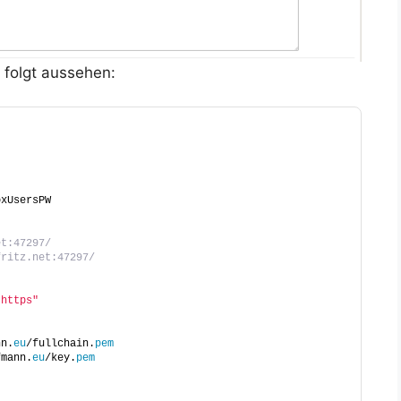
 folgt aussehen:
oxUsersPW
et:47297/
fritz.net:47297/
"https"
nn.
eu
/fullchain.
pem
fmann.
eu
/key.
pem